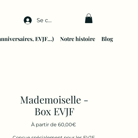
Se connecter
anniversaires, EVJF...)
Notre histoire
Blog
Mademoiselle -
Box EVJF
Prix
À partir de
60,00€
promotionnel
Conçue spécialement pour les EVJF,