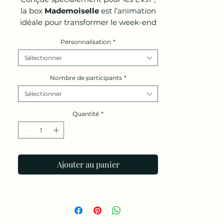
la box
Mademoiselle
est l’animation
idéale pour transformer le week-end
en un moment inoubliable. Enquête
Personnalisation
*
ludique, accessoires inclus et
expérience clé en main : tout est
Sélectionner
pensé pour surprendre la mariée et
Nombre de participants
*
créer une belle complicité entre
copines.
Votre seule mission ?
Sélectionner
Glisser dans la boîte à clés la surprise
de votre choix : cadeau, indice ou
Quantité
*
attention personnalisée, pour un final
aussi émouvant que mémorable.
Ajouter au panier