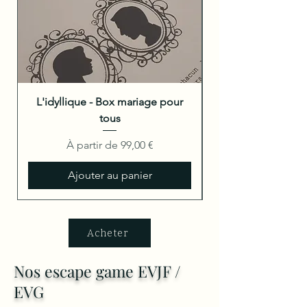
L'idyllique - Box mariage pour
tous
Prix promotionnel
À partir de
99,00 €
Ajouter au panier
Acheter
Nos escape game EVJF /
EVG