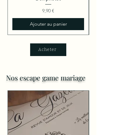
Prix
9,90 €
Ajouter au panier
Acheter
Nos escape game mariage