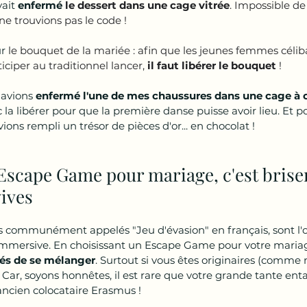
ait 
enfermé
 le dessert dans une cage vitrée
. Impossible de
e trouvions pas le code !
ur
 le bouquet de la mariée : afin que les jeunes femmes célib
iciper au traditionnel lancer, 
il faut libérer le bouquet
 !
 avions
 enfermé l'une de mes chaussures dans une cage à 
la libérer pour que la première danse puisse avoir lieu. Et 
ions rempli un trésor de pièces d'or... en chocolat !
Escape Game pour mariage, c'est briser 
vives
 communément appelés "Jeu d'évasion" en français, sont l'
immersive. En choisissant un Escape Game pour votre mariag
tés de se mélanger
. Surtout si vous êtes originaires (comme n
. Car, soyons honnêtes, il est rare que votre grande tante ent
ancien colocataire Erasmus !