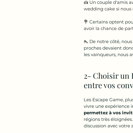
🍰 
Un couple d'amis av
wedding cake si nous n
💐 
Certains optent po
avoir la chance de part
👠 
De notre côté, nous
proches devaient donc 
les vainqueurs, nous av
2- Choisir un 
entre vos con
Les Escape Game, plus
vivre une expérience 
permettez à vos invi
régions très éloignées
discussion avec votre 