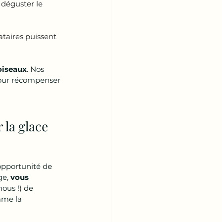
 déguster le 
ataires puissent 
oiseaux
. Nos 
pour récompenser 
la glace 
opportunité de 
e, 
vous 
ous !) de 
ame la 