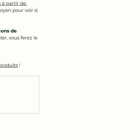
à partir de 
oyen pour voir si 
ions de 
er, vous ferez le 
produits
 !