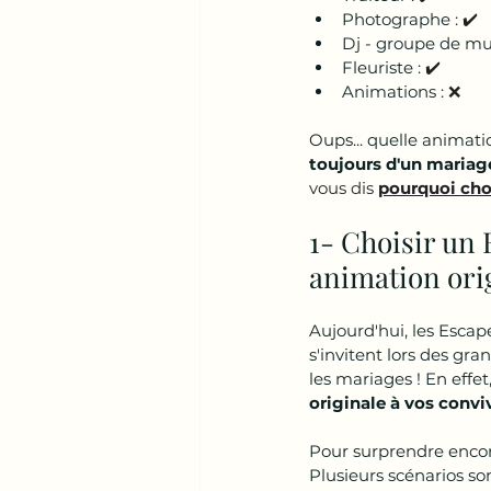
Photographe : 
✔️
Dj - groupe de mu
Fleuriste : 
✔️
Animations : 
❌
Oups... quelle animatio
toujours d'un mariag
vous dis 
pourquoi cho
1- Choisir un
animation ori
Aujourd'hui, les Escap
s'invitent lors des gr
les mariages ! En effe
originale à vos convi
Pour surprendre encor
Plusieurs scénarios son