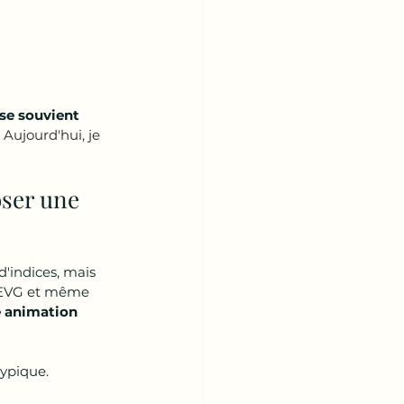
se souvient 
 
Aujourd'hui, je 
ser une 
'indices, mais 
 - EVG et même 
e animation 
ypique. 