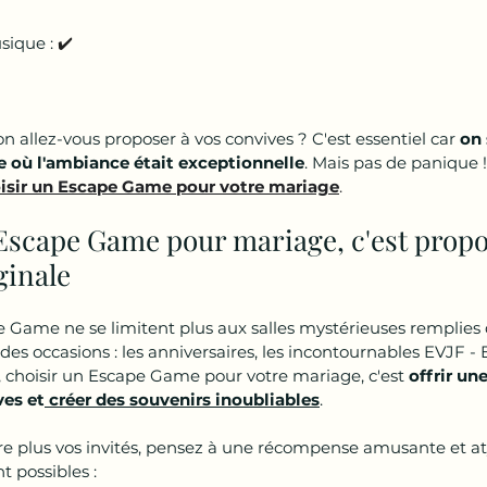
sique : 
✔️
n allez-vous proposer à vos convives ? C'est essentiel car 
on 
e où l'ambiance était exceptionnelle
. Mais pas de panique !
isir un Escape Game pour votre mariage
.
 Escape Game pour mariage, c'est propo
ginale
e Game ne se limitent plus aux salles mystérieuses remplies d
andes occasions : les anniversaires, les incontournables EVJF
t, choisir un Escape Game pour votre mariage, c'est 
offrir un
ves et
 créer des souvenirs inoubliables
.
e plus vos invités, pensez à une récompense amusante et at
t possibles :