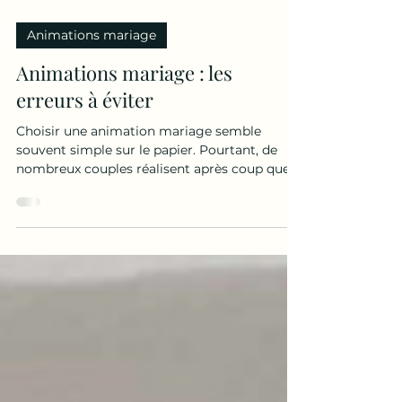
Animations mariage
Animations mariage : les
erreurs à éviter
Choisir une animation mariage semble
souvent simple sur le papier. Pourtant, de
nombreux couples réalisent après coup que
certaines animations n'ont pas produit l'effet
attendu : une activité mal adaptée peut créer
des temps morts, mettre certains invités mal
à l'aise ou simplement passer inaperçue. Pour
garantir une ambiance conviviale et
mémorable, il est important d'éviter
certaines erreurs fréquentes. Choisir une
animation mariage uniquement parce qu'elle